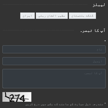
لیبلز
گلگت بلتستان
عظیم الشان ریلی
ایران
آپ کا تبصرہ
*
مندرجہ ذیل عبارت کو سامنے کے بکس میں درج کریں