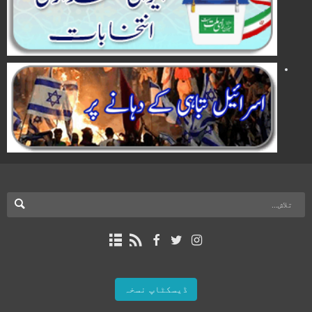
ڈیسکٹاپ نسخہ