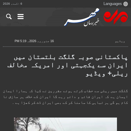
6 اگست، 2026
ویڈیو
16 جنوری، 2026، 5:19 PM
پاکستانی صوبہ گلگت بلتستان میں
ایران سے یکجہتی اور امریکہ مخالف
ریلی+ ویڈیو
گلگت میں ریلی سے خطاب کرتے ہوئے مقررین نے کہا کہ ہمارا ایمان
ایمان ہے کہ ایران قائم و دائم رہے گا ایران کے خلاف ہر سازش نا
کام ہو گی ہر تباہی کا سامنا کر کے بھی ایران ڈٹ کر کھڑا ہے ۔