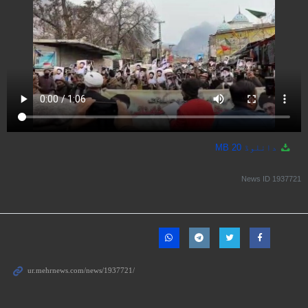
دانلوڈ
20 MB
News ID
1937721