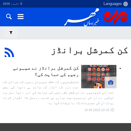
6 اگست، 2026
کن کمرشل برانڈز
کن کمرشل برانڈز نے صیہونی
رجیم کی حمایت کی؟
فلسطینیوں کے خلاف صیہونی رجیم کے جرائم کے
نئے دور کے آغاز کے ساتھ ہی دنیا کی بعض
تجارتی کمپنیوں نے اس طفل کش رجیم کی حمایت کی اور دنیا بھر سے
لوگوں نے ان کی اس صیہونیت نوازی پر شدید ردعمل کا اظہار کرتے
ہوئے ان کی مصنوعات کا بائیکاٹ کیا ہے۔
2023-10-16 16:49