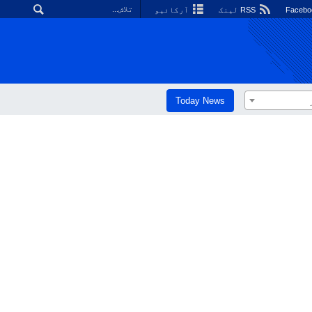
RSS لینک
آرکائیو
Today News