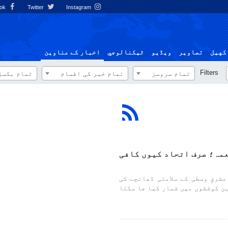
Facebook
Twitter
Instagram
کهيل
تصاوير
ویڈیو
ٹيكنالوجي
اخبار کے عناوین
Filters
تمام سروسز
تمام خبر کی اقسام
تمام بکسز
عمہ؛ صرف اتحاد کیوں کافی
رقِ وسطیٰ کے سلامتی ڈھانچے کی
ین کوششوں میں شمار کیا جا سکتا