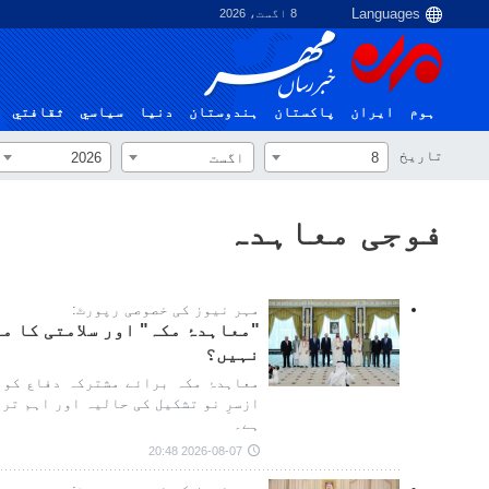
8 اگست، 2026
ہوم
ایران
پاکستان
ہندوستان
دنیا
سياسي
ثقافتي
تاریخ
8
اگست
2026
فوجی معاہدہ
مہر نیوز کی خصوصی رپورٹ:
"معاہدۂ مکہ" اور سلامتی کا م
نہیں؟
معاہدۂ مکہ برائے مشترکہ دفاع کو مش
ازسرِ نو تشکیل کی حالیہ اور اہم تر
ہے۔
2026-08-07 20:48