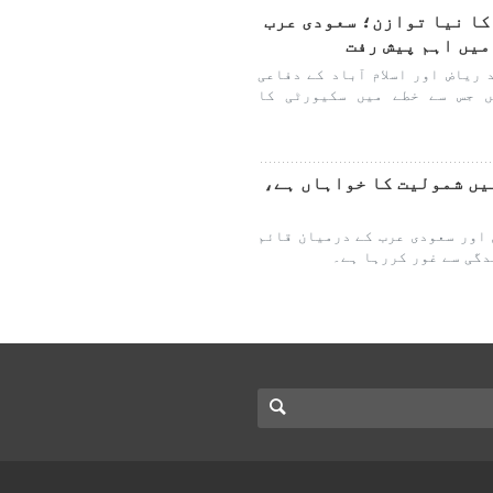
کا نیا توازن؛ سعودی عرب
میں اہم پیش رفت
عد ریاض اور اسلام آباد کے دفاعی
ں جس سے خطے میں سکیورٹی کا
یں شمولیت کا خواہاں ہے،
اور سعودی عرب کے درمیان قائم
دگی سے غور کررہا ہے۔