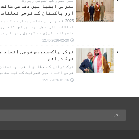
مہر نیوز کی خصوصی رپورٹ:
مغربی ایشیا میں دفاعی طاقت 
اور پاکستان کے فوجی تعلقات 
2025 کے باہمی دفاعی معاہدے کے ب
تعلقات نئی سطح پر پہنچ گئے ہی
منظرنامہ تیزی سے تبدیل ہورہا ہے۔
2026-02-20 12:45
ترکی پاک-سعودی فوجی اتحاد م
ترک ذرائع
ترک ذرائع کے مطابق انقرہ پاکستان 
فوجی اتحاد میں شمولیت کے لیے سنجی
2026-01-16 15:15