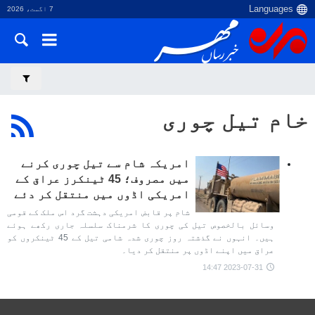
7 اگست، 2026
خام تیل چوری
امریکہ شام سے تیل چوری کرنے
میں مصروف؛ 45 ٹینکرز عراق کے
امریکی اڈوں میں منتقل کر دئے
شام پر قابض امریکی دہشت گرد اس ملک کے قومی
وسائل بالخصوص تیل کی چوری کا شرمناک سلسلہ جاری رکھے ہوئے
ہیں۔ انہوں نے گذشتہ روز چوری شدہ شامی تیل کے 45 ٹینکروں کو
عراق میں اپنے اڈوں پر منتقل کر دیا۔
2023-07-31 14:47