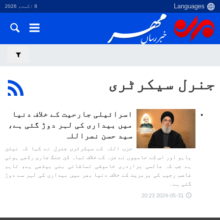
8 اگست، 2026
جنرل سیکرٹری
اسرائیلی جارحیت کے خلاف دنیا
میں بیداری کی لہر دوڑ گئی ہے،
سید حسن نصراللہ
حزب اللہ کے سیکرٹری جنرل نے کہا کہ نیتن
یاہو اور اس کے حامیوں نے غزہ کے خلاف تباہ کن جنگ جاری رکھی ہوئی
ہے جب کہ عالمی براردری خاموشی تماشائی بنی بیٹھی ہے، تاہم
غاصب رجیم کی بربریت کے خلاف دنیا بھر میں بیداری کی لہر سے دوڑ
گئی ہے۔
2024-05-31 20:23