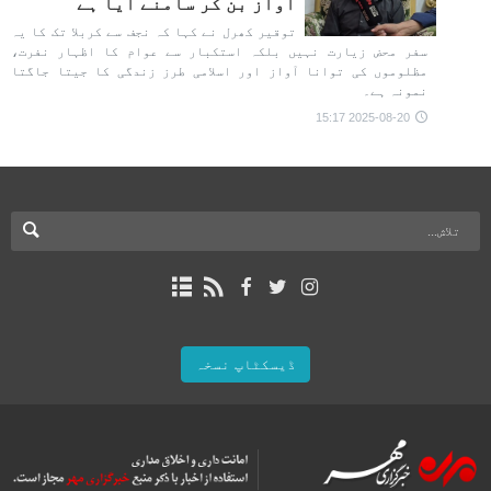
آواز بن کر سامنے آيا ہے
توقیر کھرل نے کہا کہ نجف سے کربلا تک کا یہ
سفر محض زیارت نہیں بلکہ استکبار سے عوام کا اظہار نفرت،
مظلوموں کی توانا آواز اور اسلامی طرز زندگی کا جیتا جاگتا
نمونہ ہے۔
2025-08-20 15:17
ڈیسکٹاپ نسخہ