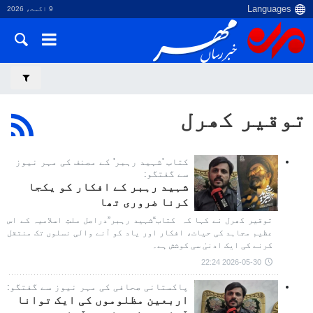
9 اگست، 2026
توقیر کھرل
کتاب 'شہید رہبر' کے مصنف کی مہر نیوز
سے گفتگو:
شہید رہبر کے افکار کو یکجا
کرنا ضروری تھا
توقیر کھرل نے کہا کہ کتاب“شہید رہبر”دراصل ملتِ اسلامیہ کے اس
عظیم مجاہد کی حیات، افکار اور یاد کو آنے والی نسلوں تک منتقل
کرنے کی ایک ادنیٰ سی کوشش ہے۔
2026-05-30 22:24
پاکستانی صحافی کی مہر نیوز سے گفتگو:
اربعین مظلوموں کی ایک توانا