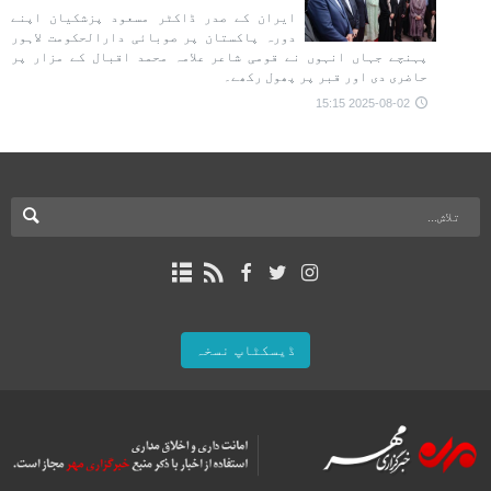
ایران کے صدر ڈاکٹر مسعود پزشکیان اپنے
دورہ پاکستان پر صوبائی دارالحکومت لاہور
پہنچے جہاں انہوں نے قومی شاعر علامہ محمد اقبال کے مزار پر
حاضری دی اور قبر پر پھول رکھے۔
2025-08-02 15:15
ڈیسکٹاپ نسخہ