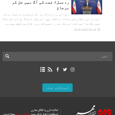
ردعمل؛ غصے کی آگ میں جل کر
مرجاؤ
ایرانی وزارت خارجہ کے ترجمان نے کہا ہے کہ
ایران اور مقاومتی محاذ نے خطے میں امریکی ناپاک عزائم کو خاک
میں ملادیا اسی لئے امریکہ صدر رئیسی کے دورہ شام پر طیش میں ہے۔
2023-05-04 10:45
ڈیسکٹاپ نسخہ