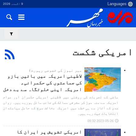
9 اگست، 2026
امریکی شکست
مہر نیوز کی خصوصی رپورٹ؛
لاطینی امریکہ میں بائیں بازو
کی جماعتوں کی حکمرانی،
امریکہ اپنی خلوتگاہ سے بے دخل
ماضی کے تجربات کی روشنی میں لاطینی امریکی حکمران اور عوام
امریکہ سے منہ موڑ کر مشرقی ممالک کی جانب مائل ہورہے ہیں۔ رواں
صدی کے آغاز سے ہی خطے میں امریکہ مخالف سوچ کے حامل سیاستدان
انتخابات جیت رہے ہیں۔
2023-05-26 09:32
امریکی تشویش پر ایران کا