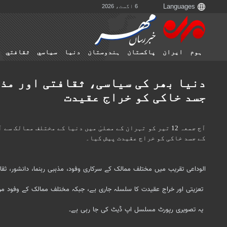
6 اگست، 2026
ہوم
ایران
پاکستان
ہندوستان
دنیا
سياسي
ثقافتي
دنیا بھر کی سیاسی، ثقافتی اور مذہ
جسد خاکی کو خراج عقیدت
آج جمعہ 12 تیر کو تہران کے مصلیٰ میں دنیا کے مختلف مما
کے جسد خاکی کو خراج عقیدت پیش کیا۔
الوداعی تقریب میں مختلف ممالک کے سرکاری وفود، مذہبی رہنما، دانشور، ثق
تعزیتی اور خراج عقیدت کا سلسلہ جاری ہے، جبکہ مختلف ممالک کے وفود مر
یہ تصویری رپورٹ مسلسل اپ ڈیٹ کی جا رہی ہے۔