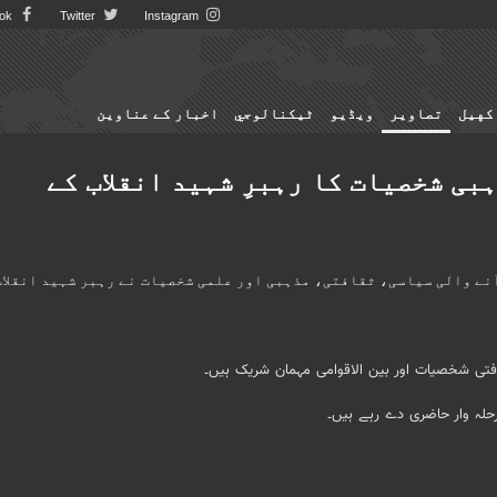
Facebook
Twitter
Instagram
کهيل
تصاوير
ویڈیو
ٹيكنالوجي
اخبار کے عناوین
بی شخصیات کا رہبرِ شہید انقلاب کے
لک سے آنے والی سیاسی، ثقافتی، مذہبی اور علمی شخصیات نے رہبر شہید انقلاب
افتی شخصیات اور بین الاقوامی مہمان شریک ہیں۔
حلہ وار حاضری دے رہے ہیں۔