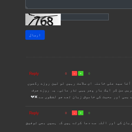
ارسال
Reply
0
0
آغا سید علی خامنہ ای سلامت رہیں تو تین روزے رکھوں
ریں سن کر ایک بار پھر یہی نذر مانی۔ یہ روزے صرف
 بسی اور محبت کی خاموش زبان تھے جو لفظوں سے ❌💔
Reply
0
0
بان کی اور اللہ سے دعا کرتے ہیں کہ ہمیں بھی توفیق