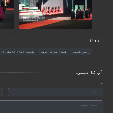
لیبلز
رہبر شہید
قیام کرنا ہوگا
شہید امام خامنہ ای
آپ کا تبصرہ