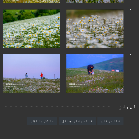
لیبلز
فاندوغلو
فاندوغلو جنگل
دلکش مناظر