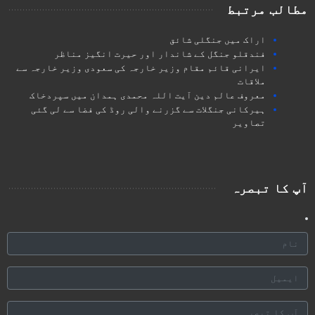
مطالب مرتبط
اراک میں جنگلی شائق
فندقلو جنگل کے شاندار اور حیرت انگیز مناظر
ایرانی قائم مقام وزیر خارجہ کی سعودی وزیر خارجہ سے
ملاقات
معروف عالم دین آیت اللہ محمدی ہمدان میں سپردخاک
ہیرکانی جنگلات سے گزرنے والی روڈ کی فضا سے لی گئی
تصاویر
آپ کا تبصرہ