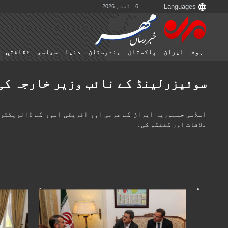
6 اگست، 2026
ہوم
ایران
پاکستان
ہندوستان
دنیا
سياسي
ثقافتي
سوئیزرلینڈ کے نائب وزير خارجہ کی 
اسلامی جمہوریہ ایران کے عربی اور افریقی امور کے ڈائریکٹر
ملاقات اور گفتگو کی۔