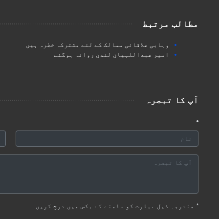
مطالب مرتبط
وہابی علاقائی ممالک کے لئے مشترکہ خطرہ ہیں
امیر عبداللہیان لندن روانہ ہوگئے
آپ کا تبصرہ
*
مندرجہ ذیل عبارت کو سامنے کے بکس میں درج کریں