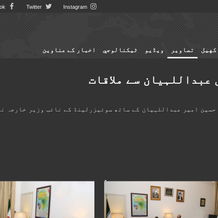
Facebook
Twitter
Instagram
کهيل
تصاوير
ویڈیو
ٹيكنالوجي
اخبار کے عناوین
عبداللہیان سے ملاقات
 حسین امیر عبداللہیان کے ساتھ سوئیزرلینڈ کے نائب وزیر خارجہ نے