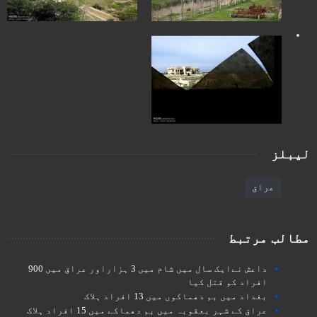
لیبلز
عراق
مطالب مرتبط
داعش نےایک سال میں شام میں 3 ہزاراور عراق میں 900
افراد کو قتل کیا
بغداد میں بم دھماکوں میں 13 افراد ہلاک
عراق کے شہر بعقوبہ میں بم دھماکے میں 15 افراد ہلاک