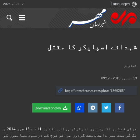
7 اگست، 2026
شہدائے اسپایکر کا مقتل
تصاوير
13 دسمبر 2015 - 09:17
Download photos
عراق کے شہر تکریت میں اسپایکر ہوائی اڈے پر 11 سے 15 جون 2014 ء
تک کی مدت میں داعش دہشت گردوں عراقی فوج کے درجنون سپاہیوں کو