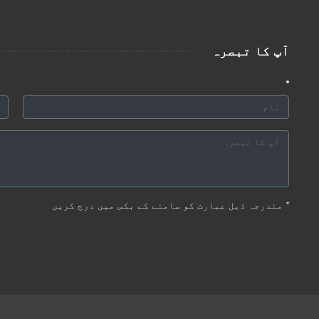
آپ کا تبصرہ
*
مندرجہ ذیل عبارت کو سامنے کے بکس میں درج کریں