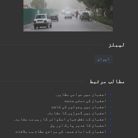
لیبلز
ایران
مطالب مرتبط
اصفہان میں عوامی مظاہرہ
اصفہان کی دستی صنعت
اصفہان میں پھولوں کی کاشت
اصفہان میں گھوڑوں کا مقابلہ
اصفہان کے نقش جہاں اسکوائر کا ریب سے مشاہدہ
اصفہان کا غدیر پارک اور پل
اصفہان کے امام جمعہ کی مراجع عظام سے ملاقات