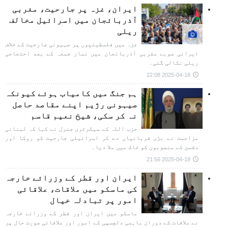
ایران، غزہ پر جارحیت، مغربی
آذربائجان میں اسرائیل مخالف
ریلی
غزہ میں فلسطینیوں پر صہیونی جارحیت کے خلاف
ایرانی صوبے مغربی آذربائجان میں نماز جمعہ کے بعد احتجاجی
ریلی نکالی گئی۔
2025-04-18 22:08
ہم جنگ میں کامیاب ہوئے کیونکہ
صیہونی رژیم اپنے مقاصد حاصل
نہ کر سکی، شیخ نعیم قاسم
حزب اللہ کے سیکرٹری جنرل نے کہا کہ لبنانی
مزاحمت نے بڑی قربانیاں دے کر اسرائیلی جارحیت کو روکا اور
دشمن کے منصوبوں کو خاک میں ملا دیا۔
2025-04-18 21:56
ایران اور قطر کے وزرائے خارجہ
کی ماسکو میں ملاقات، علاقائی
امور پر تبادلہ خیال
ماسکو میں ایران اور قطر کے وزرائے خارجہ
نے ملاقات کے دوران باہمی دلچسپی کے امور اور علاقائی صورت حال پر