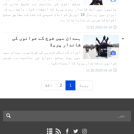
مسلح افوج کی مناسبت سے خلیج فارس کے
پانیوں میں ایک شاندار بحری پریڈ کا انعقاد کیا۔ واضح رہے کہ
ایران میں ہر سال 18 اپریل کو امام خمینی کے حکم کے مطابق مسلح
افواج کا قومی دن منایا جاتا ہے۔
2025-04-18 11:51
ہمدان میں فوج کے جوانوں کی
شاندار پریڈ
ایران کے دیگر شہروں کی طرح صوبہ ہمدان میں
بھی یوم مسلح افواج کی مناسبت سے فوجی
جوانوں نے شاندار پریڈ کا اہتمام کیا۔
2025-04-18 11:35
پچھلا
1
2
اگلا