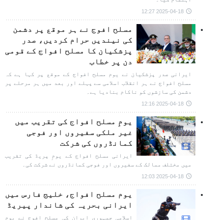
2025-04-18 12:27
مسلح افوج نے ہر موقع پر دشمن
کی نیندیں حرام کردیں، صدر
پزشکیان کا مسلح افواج کے قومی
دن پر خطاب
ایرانی صدر پزشکیان نے یوم مسلح افواج کے موقع پر کہا ہے کہ
مسلح افواج نے ہر انقلاب اسلامی سے پہلے اور بعد میں ہر مرحلے پر
دشمن کی سازشوں کو ناکام بنادیا ہے۔
2025-04-18 12:16
یومِ مسلح افواج کی تقریب میں
غیر ملکی سفیروں اور فوجی
کمانڈروں کی شرکت
ایرانی مسلح افواج کے یومِ پریڈ کی تقریب
میں مختلف ممالک کے سفیروں اور فوجی کمانڈروں نے شرکت کی۔
2025-04-18 12:03
یوم مسلح افواج، خلیج فارس میں
ایرانی بحریہ کی شاندار پیریڈ
اسلامی جمہوری ایران کی مسلح افوج نے یوم