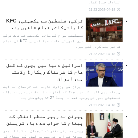
تبادلہ خیال کیا۔
2025-04-18 21:23
ترکی، فلسطین سے یکجہتی، KFC
کا بائیکاٹ، تمام شاخیں بند
فلسطینی عوام کے ساتھ یکجہتی کے تحت ترکی
میں امریکی فاسٹ فوڈ کمپنی KFC کی تمام
شاخیں بند کردی گئی ہیں۔
2025-04-18 21:22
اسرائیل دنیا میں بچوں کے قتل
عام کا شرمناک ریکارڈ رکھتا
ہے، ایران
ایران کی وزارت خارجہ کے ترجمان نے ایک
پیغام میں لکھا کہ غزہ جنگ کے آغاز سے اب تک شہید ہونے والے
فلسطینی بچوں کی یومیہ تعداد اوسطاً 27 تک پہنچ گئی ہے۔
2025-04-18 21:21
پیوٹن نے رہبر معظم انقلاب کے
پیغام کا جواب دے دیا، کریملن
روسی صدارتی دفتر کے ترجمان نے کہا کہ صدر
پیوٹن نے ایرانی سپریم لیڈر کے پیغام کا