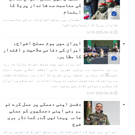
کی مناسبت سے شاندار پریڈ کا
اہتمام
اصفہان میں مسلح افواج کے دن کی مناسبت سے
شاندار پریڈ کا اہتمام کیا گیا۔
2025-04-18 14:10
ایران میں یوم مسلح افواج،
ایران کی دفاعی صلاحیت و اقتدار
کا مظاہرہ
آج ایران میں یوم مسلح افواج منایا جا رہا
ہے اس مناسبت سے مرکزی تقریب بانی انقلاب اسلامی حضرت امام
خمینیؒ کے مرقد پر منعقد ہوئی تقریب کا آغاز صدر مملکت کے خطاب
سے ہوا جس کے بعد فوجی دستوں نے پریڈ انجام دی۔ اس موقع پر ایران
کے عسکری و سیاسی حکام بھی موجود تھے۔
2025-04-18 13:47
دشمن اپنی دھمکی پر عمل کرے تو
ہم بھی اپنی دھمکیوں کو عملی
جامہ پہنائیں گے، کمانڈر بری
فوج
ایرانی بری فوج کے اعلی کمانڈر نے مسلح افواج کے قومی دن کے