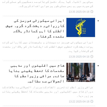
موقع پر انتباہ کیا ہے کہ دشمن کی جانب سے دھمکیوں کو عملی کرنے
کی صورت میں ہم بھی عملی طور پر جوابی اقدام کریں گے۔
2025-04-18 13:35
ایرانی سیکورٹی فورسز کی
کارروائی، دہشت گرد گروہ جیش
الظلم کا اہم کمانڈر ہلاک،
متعدد گرفتار
ایرانی سیکورٹی فورسز نے سیستان و بلوچستان میں کاروائی کرتے
ہوئے دہشت گرد تنظیم جیش الظلم کے ایک کمانڈر کو ہلاک اور متعدد
کو گرفتار کیا ہے۔
2025-04-18 13:26
شام میں اقلیتوں اور مذہبی
مقدسات کا تحفظ یقینی بنایا
جائے، عراقی وزیراعظم کا
الجولانی سے مطالبہ
عراقی وزیر اعظم نے تحریر الشام کے سربراہ الجولانی سے ملاقات کے
دوران شام میں اقلیتوں اور مذہبی مقدسات کا تحفظ یقینی بنانے
پر زور دیا۔
2025-04-18 13:22