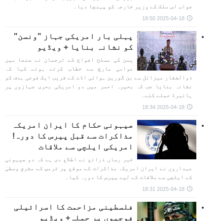
جواب اس ملک کے وزیر خارجہ کو پہنچا دیا۔
2025-04-18 18:50
پہلی بار امریکی جہاز "ونسن"
کو نشانہ بنایا + ویڈیو
یمن کی مسلح افواج کے ترجمان نے صنعا میں
عوامی مارچ سے خطاب کرتے ہوئے کہا کہ
ذوالفقار میزائل سے بن گورین ہوائی اڈے کے قریب ایک فوجی ہدف کو
نشانہ بنایا جب کہ بحیرہ احمر میں دو امریکی بحری جہازوں پر
ہائبرڈ حملے کئے۔
2025-04-18 18:34
صیہونی حکام کا ایران امریکہ
مذاکرات سے قبل پیرس کا دورہ!
امریکی ایلچی سے ملاقات
خبر رساں ذرائع نے اطلاع دی ہے کہ دو صیہونی
عہداروں نے ایران امریکہ مذاکرات کے موقع پر ٹرمپ کے مشرق وسطیٰ
کے ایلچی سے ملاقات کے لیے پیرس کا دورہ کیا۔
2025-04-18 18:31
فلسطینی مزاحمت کا اسرائیلی
فوجیوں پر حملہ+ ویڈیو