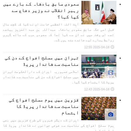
سعودی سابق بادشاہ کے بارے میں
رہبر انقلاب نے وزیر دفاع سے
کیا کہا؟
آیت اللہ العظمی خامنہ‌ای نے کہا کہ کچھ سال
قبل اسی جگہ سابق سعودی بادشاہ عبداللہ بن عبد العزیز بیٹھے
تھے اس وقت میں نے ان سے کہا تھا کہ سعودی عرب کے ساتھ گہری
روابط ہمارے لیے فائدے مند ہوں گے۔
2025-04-18 12:55
تہران میں مسلح افواج کے دن کی
مناسبت سے شاندار پریڈ
اسلامی جمہوریہ ایران کے دارالحکومت تہران
میں مسلح افواج کے دن کی مناسبت سے شاندار
پریڈ کا اہتمام کیا گیا۔
2025-04-18 12:43
قزوین میں یوم مسلح افواج کی
مناسبت سے شاندار پریڈ کا
اہتمام
ایران کے دیگر شہروں کی طرح قزوین میں بھی
یوم مسلح افواج کی مناسبت سے فوجی جوانوں نے شاندار پریڈ کا
اہتمام کیا۔