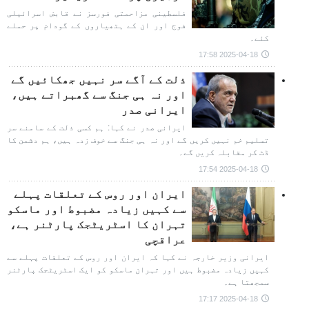
فلسطینی مزاحمتی فورسز نے قابض اسرائیلی
فوج اور ان کے ہتھیاروں کے گودام پر حملے
کئے۔
2025-04-18 17:58
ذلت کے آگے سر نہیں جھکائیں گے
اور نہ ہی جنگ سے گھبراتے ہیں،
ایرانی صدر
ایرانی صدر نے کہا: ہم کسی ذلت کے سامنے سر
تسلیم خم نہیں کریں گے اور نہ ہی جنگ سے خوف زدہ ہیں، ہم دشمن کا
ڈٹ کر مقابلہ کریں گے۔
2025-04-18 17:54
ایران اور روس کے تعلقات پہلے
سے کہیں زیادہ مضبوط اور ماسکو
تہران کا اسٹریٹجک پارٹنر ہے،
عراقچی
ایرانی وزیر خارجہ نے کہا کہ ایران اور روس کے تعلقات پہلے سے
کہیں زیادہ مضبوط ہیں اور تہران ماسکو کو ایک اسٹریٹجک پارٹنر
سمجھتا ہے۔
2025-04-18 17:17