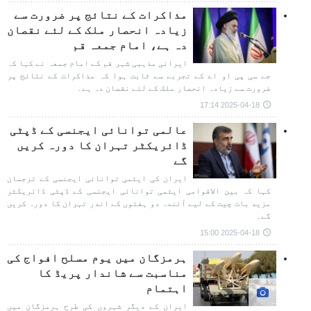
مذاکرات کے نتائج پر ضرورت سے
زیادہ انحصار ملک کے لئے نقصان
دہ ہے، امام جمعہ قم
ایرانی مذہبی شہر قم کے امام جمعہ نے کہا کہ
جے سی پی او اے کے تجربے سے ثابت ہوا کہ مذاکرات کے نتائج پر
ضرورت سے زیادہ انحصار ملک کے لئے نقصان دہ ہے۔
2025-04-18 17:14
عالمی توانائی ایجنسی کے ڈپٹی
ڈائریکٹر تہران کا دورہ کریں
گے
ایران کی ایٹمی توانائی ایجنسی کے ترجمان
کہا کہ بین الاقوامی ایٹمی توانائی ایجنسی کے ڈپٹی ڈائریکٹر
مزید بات چیت کے لیے آئندہ دو ہفتوں کے اندر تہران کا دورہ کریں
گے۔
2025-04-18 15:00
ہرمزگان میں یوم مسلح افواج کی
مناسبت سے شاندار پریڈ کا
اہتمام
ایران کے دیگر شہروں کی طرح ہرمزگان میں